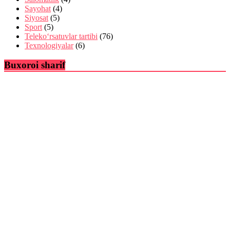
Sayohat
(4)
Siyosat
(5)
Sport
(5)
Teleko‘rsatuvlar tartibi
(76)
Texnologiyalar
(6)
Buxoroi sharif