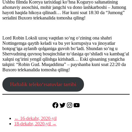
Ushbu filmda Koreya tarixidagi ko‘hna Koguryo saltanatining
afsonaviy asoschisi, mohir jangchi va dono lashkarboshi – Jumong
hayoti haqida hikoya qilinadi… Har kuni soat 18:30 da “Jumong”
serialini Buxoro telekanalida tomosha qiling!
Lord Robin Loksli uzoq vaqtdan so‘ng o‘zining ona shahri
Nottingemga qaytib keladi va bu yer korrupsiya va jinoyatlar
botqog‘iga aylanib qolganiga guvoh bo‘ladi. Shundan so‘ng u
Shervudning quvnoq bosqinchilar to‘dasiga qo‘shiladi va kambag‘al
xalqni og‘irini yengil qilishga kirishadi… Eski qissaning yangicha
talqini: “Robin Gud. Muqaddima” – payshanba kuni soat 22:20 da
Buxoro telekanalida tomosha qiling!
Haftalik teleko‘rsatuvlar tartibi
Facebook
Twitter
Instagram
YouTube
←
16-dekabr, 2020-yil
18-dekabr, 2020-yil
→