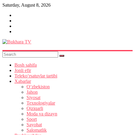
Skip
Saturday, August 8, 2026
to
content
Bukhara
TV
Bosh sahifa
Jonli efir
Teleko‘rsatuvlar tartibi
Xabarlar
O‘zbekiston
Jahon
Siyosat
Texnologiyalar
Qiziqarli
Moda va dizayn
Sport
Sayohat
Salomatlik