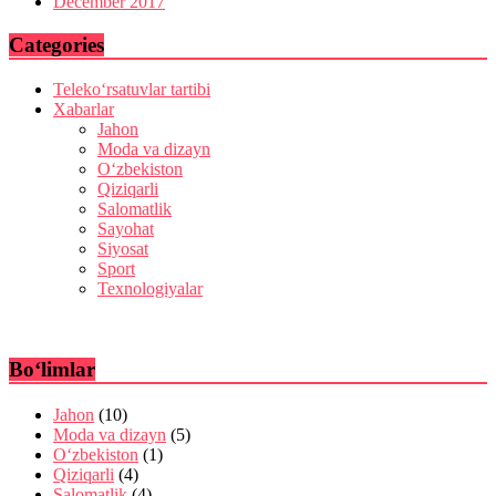
December 2017
Categories
Teleko‘rsatuvlar tartibi
Xabarlar
Jahon
Moda va dizayn
O‘zbekiston
Qiziqarli
Salomatlik
Sayohat
Siyosat
Sport
Texnologiyalar
Bo‘limlar
Jahon
(10)
Moda va dizayn
(5)
O‘zbekiston
(1)
Qiziqarli
(4)
Salomatlik
(4)