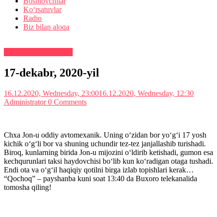
Boshlovchilar
Ko‘rsatuvlar
Radio
Biz bilan aloqa
Teleko‘rsatuvlar tartibi
17-dekabr, 2020-yil
16.12.2020, Wednesday, 23:00
16.12.2020, Wednesday, 12:30
Administrator
0 Comments
Chxa Jon-u oddiy avtomexanik. Uning o‘zidan bor yo‘g‘i 17 yosh
kichik o‘g‘li bor va shuning uchundir tez-tez janjallashib turishadi.
Biroq, kunlarning birida Jon-u mijozini o‘ldirib ketishadi, gumon esa
kechqurunlari taksi haydovchisi bo‘lib kun ko‘radigan otaga tushadi.
Endi ota va o‘g‘il haqiqiy qotilni birga izlab topishlari kerak…
“Qochoq” – payshanba kuni soat 13:40 da Buxoro telekanalida
tomosha qiling!