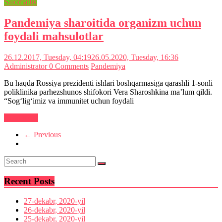
Salomatlik
Pandemiya sharoitida organizm uchun
foydali mahsulotlar
26.12.2017, Tuesday, 04:19
26.05.2020, Tuesday, 16:36
Administrator
0 Comments
Pandemiya
Bu haqda Rossiya prezidenti ishlari boshqarmasiga qarashli 1-sonli
poliklinika parhezshunos shifokori Vera Sharoshkina ma’lum qildi.
“Sog‘lig‘imiz va immunitet uchun foydali
Read more
← Previous
Recent Posts
27-dekabr, 2020-yil
26-dekabr, 2020-yil
25-dekabr, 2020-yil