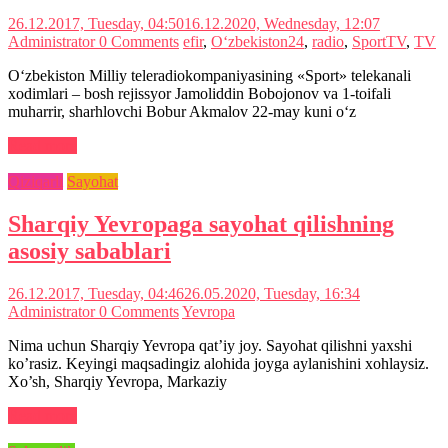
26.12.2017, Tuesday, 04:50
16.12.2020, Wednesday, 12:07
Administrator
0 Comments
efir
,
O‘zbekiston24
,
radio
,
SportTV
,
TV
O‘zbekiston Milliy teleradiokompaniyasining «Sport» telekanali
xodimlari – bosh rejissyor Jamoliddin Bobojonov va 1-toifali
muharrir, sharhlovchi Bobur Akmalov 22-may kuni o‘z
Read more
Qiziqarli
Sayohat
Sharqiy Yevropaga sayohat qilishning
asosiy sabablari
26.12.2017, Tuesday, 04:46
26.05.2020, Tuesday, 16:34
Administrator
0 Comments
Yevropa
Nima uchun Sharqiy Yevropa qat’iy joy. Sayohat qilishni yaxshi
ko’rasiz. Keyingi maqsadingiz alohida joyga aylanishini xohlaysiz.
Xo’sh, Sharqiy Yevropa, Markaziy
Read more