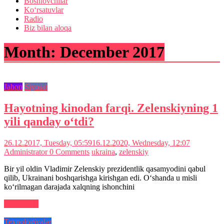
Boshlovchilar
Ko‘rsatuvlar
Radio
Biz bilan aloqa
Month:
December 2017
Jahon
Siyosat
Hayotning kinodan farqi. Zelenskiyning 1
yili qanday o‘tdi?
26.12.2017, Tuesday, 05:59
16.12.2020, Wednesday, 12:07
Administrator
0 Comments
ukraina
,
zelenskiy
Bir yil oldin Vladimir Zelenskiy prezidentlik qasamyodini qabul
qilib, Ukrainani boshqarishga kirishgan edi. O‘shanda u misli
ko‘rilmagan darajada xalqning ishonchini
Read more
Texnologiyalar