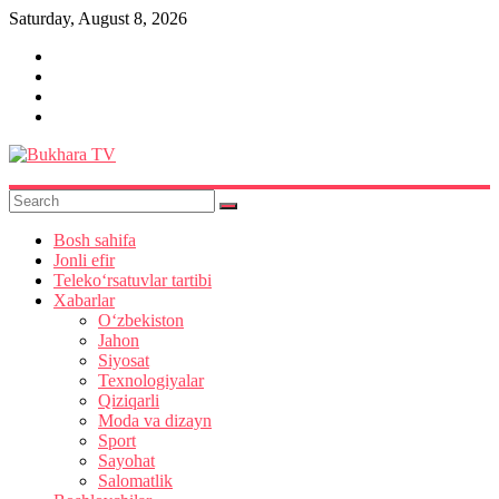
Skip
Saturday, August 8, 2026
to
content
Bukhara
TV
Bosh sahifa
Jonli efir
Teleko‘rsatuvlar tartibi
Xabarlar
O‘zbekiston
Jahon
Siyosat
Texnologiyalar
Qiziqarli
Moda va dizayn
Sport
Sayohat
Salomatlik