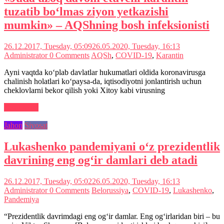
tuzatib bo‘lmas ziyon yetkazishi
mumkin» – AQShning bosh infeksionisti
26.12.2017, Tuesday, 05:09
26.05.2020, Tuesday, 16:13
Administrator
0 Comments
AQSh
,
COVID-19
,
Karantin
Ayni vaqtda ko‘plab davlatlar hukumatlari oldida koronavirusga
chalinish holatlari ko‘paysa-da, iqtisodiyotni jonlantirish uchun
cheklovlarni bekor qilish yoki Xitoy kabi virusning
Read more
Jahon
Siyosat
Lukashenko pandemiyani o‘z prezidentlik
davrining eng og‘ir damlari deb atadi
26.12.2017, Tuesday, 05:02
26.05.2020, Tuesday, 16:13
Administrator
0 Comments
Belorussiya
,
COVID-19
,
Lukashenko
,
Pandemiya
“Prezidentlik davrimdagi eng og‘ir damlar. Eng og‘irlaridan biri – bu