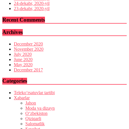
24-dekabr, 2020-yil
23-dekabr, 2020-yil
Recent Comments
Archives
December 2020
November 2020
July 2020
June 2020
May 2020
December 2017
Categories
Teleko‘rsatuvlar tartibi
Xabarlar
Jahon
Moda va dizayn
O‘zbekiston
Qiziqarli
Salomatlik
Sayohat