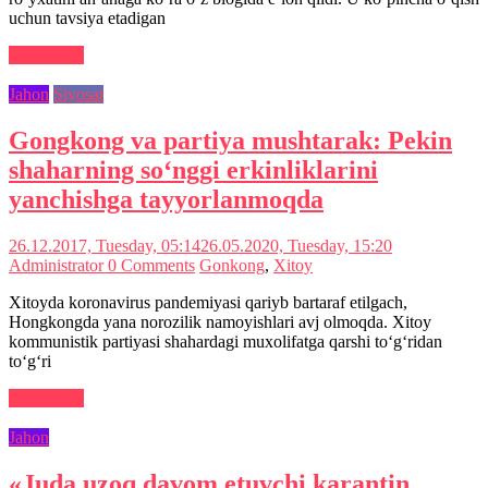
uchun tavsiya etadigan
Read more
Jahon
Siyosat
Gongkong va partiya mushtarak: Pekin
shaharning so‘nggi erkinliklarini
yanchishga tayyorlanmoqda
26.12.2017, Tuesday, 05:14
26.05.2020, Tuesday, 15:20
Administrator
0 Comments
Gonkong
,
Xitoy
Xitoyda koronavirus pandemiyasi qariyb bartaraf etilgach,
Hongkongda yana norozilik namoyishlari avj olmoqda. Xitoy
kommunistik partiyasi shahardagi muxolifatga qarshi to‘g‘ridan
to‘g‘ri
Read more
Jahon
«Juda uzoq davom etuvchi karantin