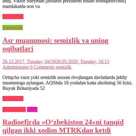
aniq. Viktor Sheyman [Belarus prezidenti ishlari boshqaruvchisi]
mamlakatda non va
Read more
Salomatlik
Asr muammosi: semizlik va uning
oqibatlari
26.12.2017, Tuesday, 04:59
26.05.2020, Tuesday, 16:13
Administrator
0 Comments
semizlik
Ortiqcha vazn yoki semizlik asosan rivojlangan davlatlarda jiddiy
muammoga aylangan. AQShda 18 yoshdan katta aholining 56 foizi,
Buyuk Britaniyada 52
Read more
O‘zbekiston
Sport
Radioefirda «O‘zbekiston 24»ni tanqid
qilgan ikki xodim MTRKdan ketdi