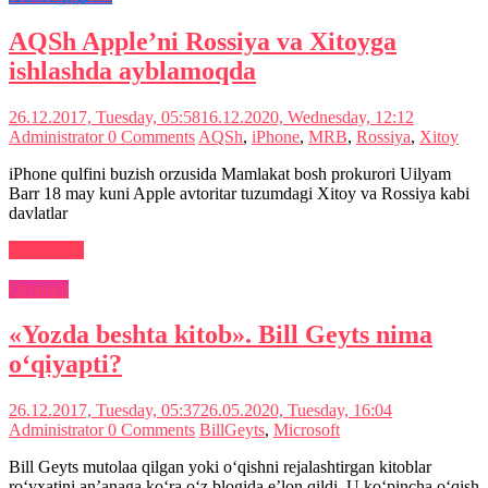
AQSh Apple’ni Rossiya va Xitoyga
ishlashda ayblamoqda
26.12.2017, Tuesday, 05:58
16.12.2020, Wednesday, 12:12
Administrator
0 Comments
AQSh
,
iPhone
,
MRB
,
Rossiya
,
Xitoy
iPhone qulfini buzish orzusida Mamlakat bosh prokurori Uilyam
Barr 18 may kuni Apple avtoritar tuzumdagi Xitoy va Rossiya kabi
davlatlar
Read more
Qiziqarli
«Yozda beshta kitob». Bill Geyts nima
o‘qiyapti?
26.12.2017, Tuesday, 05:37
26.05.2020, Tuesday, 16:04
Administrator
0 Comments
BillGeyts
,
Microsoft
Bill Geyts mutolaa qilgan yoki o‘qishni rejalashtirgan kitoblar
ro‘yxatini an’anaga ko‘ra o‘z blogida e’lon qildi. U ko‘pincha o‘qish