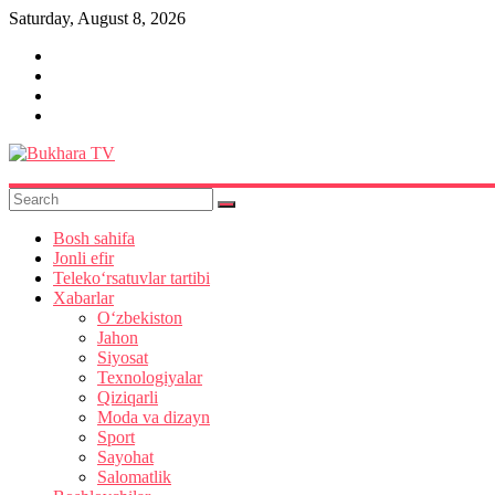
Skip
Saturday, August 8, 2026
to
content
Bukhara
TV
Bosh sahifa
Jonli efir
Teleko‘rsatuvlar tartibi
Xabarlar
O‘zbekiston
Jahon
Siyosat
Texnologiyalar
Qiziqarli
Moda va dizayn
Sport
Sayohat
Salomatlik