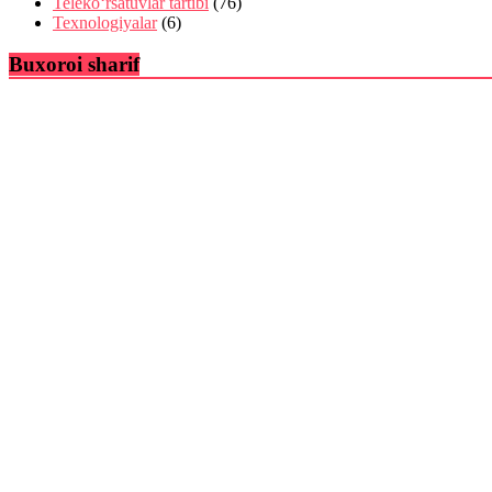
Teleko‘rsatuvlar tartibi
(76)
Texnologiyalar
(6)
Buxoroi sharif