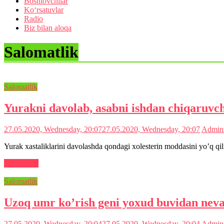
Boshlovchilar
Ko‘rsatuvlar
Radio
Biz bilan aloqa
Salomatlik
Salomatlik
Yurakni davolab, asabni ishdan chiqaruvch
27.05.2020, Wednesday, 20:07
27.05.2020, Wednesday, 20:07
Admini
Yurak xastaliklarini davolashda qondagi xolesterin moddasini yo’q qil
Read more
Salomatlik
Uzoq umr ko’rish geni yoxud buvidan nevar
27.05.2020, Wednesday, 20:04
27.05.2020, Wednesday, 20:04
Admini