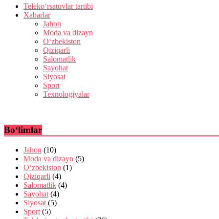
Teleko‘rsatuvlar tartibi
Xabarlar
Jahon
Moda va dizayn
O‘zbekiston
Qiziqarli
Salomatlik
Sayohat
Siyosat
Sport
Texnologiyalar
Bo‘limlar
Jahon
(10)
Moda va dizayn
(5)
O‘zbekiston
(1)
Qiziqarli
(4)
Salomatlik
(4)
Sayohat
(4)
Siyosat
(5)
Sport
(5)