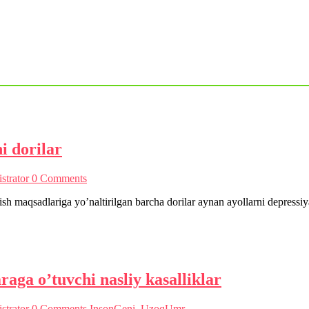
i dorilar
strator
0 Comments
ish maqsadlariga yo’naltirilgan barcha dorilar aynan ayollarni depress
aga o’tuvchi nasliy kasalliklar
strator
0 Comments
InsonGeni
,
UzoqUmr