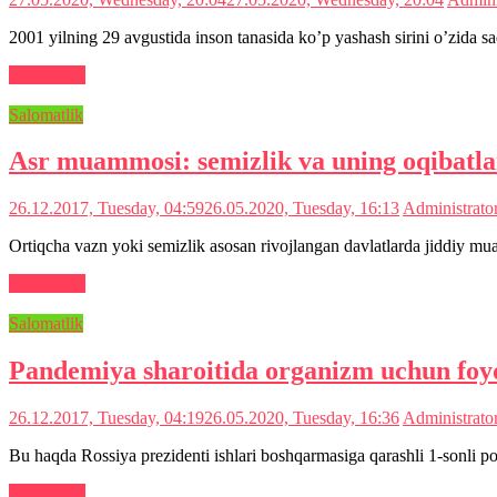
2001 yilning 29 avgustida inson tanasida ko’p yashash sirini o’zida s
Read more
Salomatlik
Asr muammosi: semizlik va uning oqibatla
26.12.2017, Tuesday, 04:59
26.05.2020, Tuesday, 16:13
Administrato
Ortiqcha vazn yoki semizlik asosan rivojlangan davlatlarda jiddiy 
Read more
Salomatlik
Pandemiya sharoitida organizm uchun foyd
26.12.2017, Tuesday, 04:19
26.05.2020, Tuesday, 16:36
Administrato
Bu haqda Rossiya prezidenti ishlari boshqarmasiga qarashli 1-sonli p
Read more