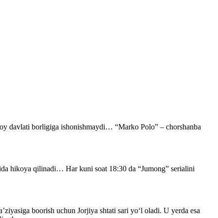
itoy davlati borligiga ishonishmaydi… “Marko Polo” – chorshanba
ida hikoya qilinadi… Har kuni soat 18:30 da “Jumong” serialini
’ziyasiga boorish uchun Jorjiya shtati sari yo‘l oladi. U yerda esa