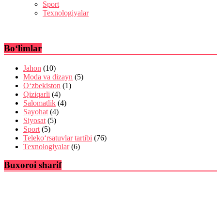
Sport
Texnologiyalar
Bo‘limlar
Jahon
(10)
Moda va dizayn
(5)
O‘zbekiston
(1)
Qiziqarli
(4)
Salomatlik
(4)
Sayohat
(4)
Siyosat
(5)
Sport
(5)
Teleko‘rsatuvlar tartibi
(76)
Texnologiyalar
(6)
Buxoroi sharif