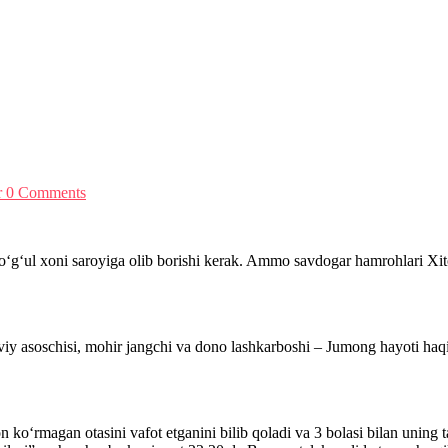
r
0 Comments
mo‘g‘ul xoni saroyiga olib borishi kerak. Ammo savdogar hamrohlari X
iy asoschisi, mohir jangchi va dono lashkarboshi – Jumong hayoti haq
 ko‘rmagan otasini vafot etganini bilib qoladi va 3 bolasi bilan uning ta