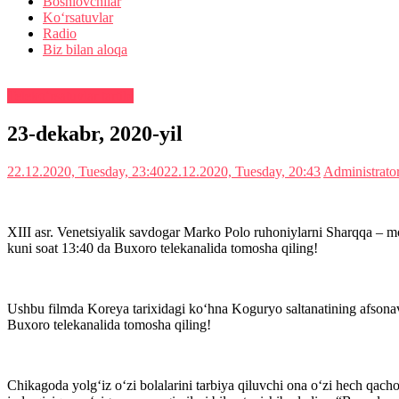
Boshlovchilar
Ko‘rsatuvlar
Radio
Biz bilan aloqa
Teleko‘rsatuvlar tartibi
23-dekabr, 2020-yil
22.12.2020, Tuesday, 23:40
22.12.2020, Tuesday, 20:43
Administrato
XIII asr. Venetsiyalik savdogar Marko Polo ruhoniylarni Sharqqa – 
kuni soat 13:40 da Buxoro telekanalida tomosha qiling!
Ushbu filmda Koreya tarixidagi ko‘hna Koguryo saltanatining afsonav
Buxoro telekanalida tomosha qiling!
Chikagoda yolg‘iz o‘zi bolalarini tarbiya qiluvchi ona o‘zi hech qachon