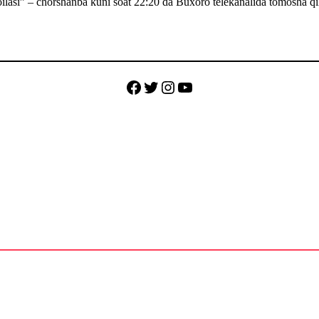
 oilasi” – chorshanba kuni soat 22:20 da Buxoro telekanalida tomosha qi
Facebook
Twitter
Instagram
YouTube