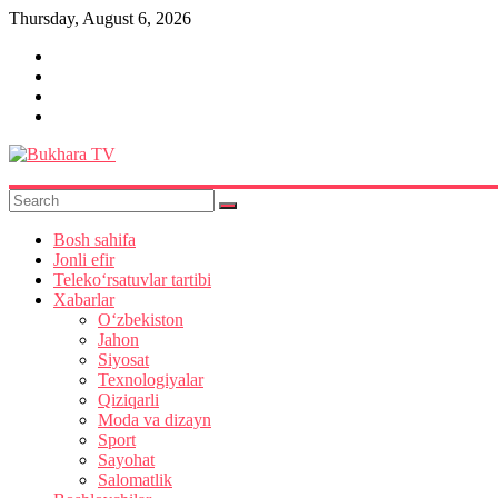
Skip
Thursday, August 6, 2026
to
content
Bukhara
TV
Bosh sahifa
Jonli efir
Teleko‘rsatuvlar tartibi
Xabarlar
O‘zbekiston
Jahon
Siyosat
Texnologiyalar
Qiziqarli
Moda va dizayn
Sport
Sayohat
Salomatlik