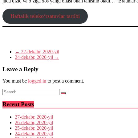
juda qiziq va o‘ziga xos yangi oilasi bilan tanishib oladi… “Braunlar
Haftalik teleko‘rsatuvlar tartibi
←
22-dekabr, 2020-yil
24-dekabr, 2020-yil
→
Leave a Reply
You must be
logged in
to post a comment.
Recent Posts
27-dekabr, 2020-yil
26-dekabr, 2020-yil
25-dekabr, 2020-yil
24-dekabr, 2020-yil