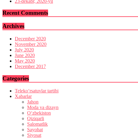
23-dekabr, 2020-yil
Recent Comments
Archives
December 2020
November 2020
July 2020
June 2020
May 2020
December 2017
Categories
Teleko‘rsatuvlar tartibi
Xabarlar
Jahon
Moda va dizayn
O‘zbekiston
Qiziqarli
Salomatlik
Sayohat
Siyosat