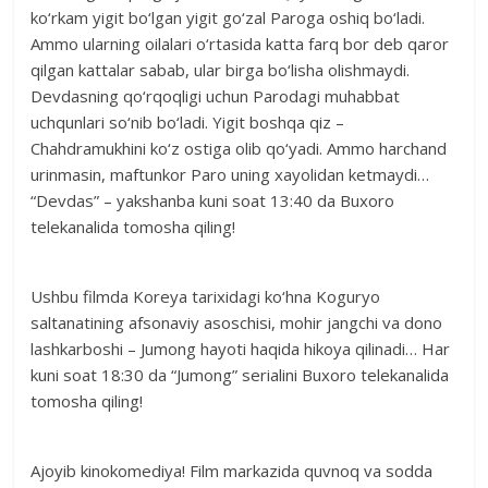
ko‘rkam yigit bo‘lgan yigit go‘zal Paroga oshiq bo‘ladi.
Ammo ularning oilalari o‘rtasida katta farq bor deb qaror
qilgan kattalar sabab, ular birga bo‘lisha olishmaydi.
Devdasning qo‘rqoqligi uchun Parodagi muhabbat
uchqunlari so‘nib bo‘ladi. Yigit boshqa qiz –
Chahdramukhini ko‘z ostiga olib qo‘yadi. Ammo harchand
urinmasin, maftunkor Paro uning xayolidan ketmaydi…
“Devdas” – yakshanba kuni soat 13:40 da Buxoro
telekanalida tomosha qiling!
Ushbu filmda Koreya tarixidagi ko‘hna Koguryo
saltanatining afsonaviy asoschisi, mohir jangchi va dono
lashkarboshi – Jumong hayoti haqida hikoya qilinadi… Har
kuni soat 18:30 da “Jumong” serialini Buxoro telekanalida
tomosha qiling!
Ajoyib kinokomediya! Film markazida quvnoq va sodda