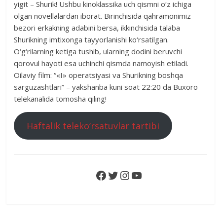
yigit – Shurik! Ushbu kinoklassika uch qismni o‘z ichiga
olgan novellalardan iborat. Birinchisida qahramonimiz
bezori erkakning adabini bersa, ikkinchisida talaba
Shurikning imtixonga tayyorlanishi ko‘rsatilgan.
O‘g‘rilarning ketiga tushib, ularning dodini beruvchi
qorovul hayoti esa uchinchi qismda namoyish etiladi.
Oilaviy film: “«I» operatsiyasi va Shurikning boshqa
sarguzashtlari” – yakshanba kuni soat 22:20 da Buxoro
telekanalida tomosha qiling!
Haftalik teleko‘rsatuvlar tartibi
Facebook
Twitter
Instagram
YouTube