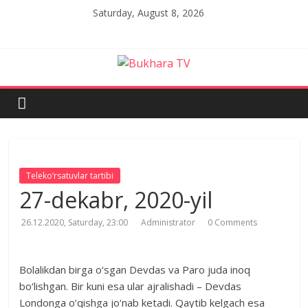
Skip
Saturday, August 8, 2026
to
content
Bukhara
TV
Teleko‘rsatuvlar tartibi
27-dekabr, 2020-yil
26.12.2020, Saturday, 23:00
Administrator
0 Comments
Bolalikdan birga o‘sgan Devdas va Paro juda inoq
bo‘lishgan. Bir kuni esa ular ajralishadi – Devdas
Londonga o‘qishga jo‘nab ketadi. Qaytib kelgach esa