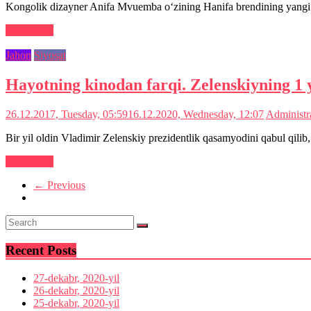
Kongolik dizayner Anifa Mvuemba o‘zining Hanifa brendining yangi ko
Read more
Jahon
Siyosat
Hayotning kinodan farqi. Zelenskiyning 1 y
26.12.2017, Tuesday, 05:59
16.12.2020, Wednesday, 12:07
Administr
Bir yil oldin Vladimir Zelenskiy prezidentlik qasamyodini qabul qilib
Read more
← Previous
Recent Posts
27-dekabr, 2020-yil
26-dekabr, 2020-yil
25-dekabr, 2020-yil