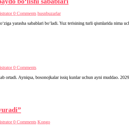
paydo bo‘lishi sabablari
strator
0 Comments
husnbuzarlar
‘ziga yarasha sabablari bo‘ladi. Yuz terisining turli qismlarida nima 
strator
0 Comments
alab ortadi. Ayniqsa, bosonojkalar issiq kunlar uchun ayni muddao. 202
yuradi”
strator
0 Comments
Kongo