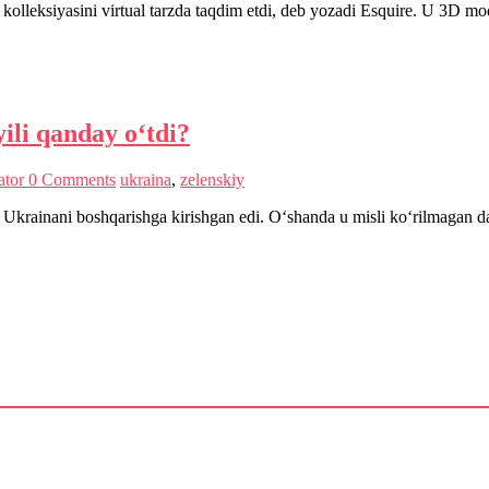
lleksiyasini virtual tarzda taqdim etdi, deb yozadi Esquire. U 3D mo
ili qanday o‘tdi?
ator
0 Comments
ukraina
,
zelenskiy
, Ukrainani boshqarishga kirishgan edi. O‘shanda u misli ko‘rilmagan d