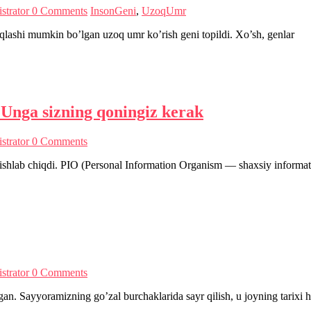
strator
0 Comments
InsonGeni
,
UzoqUmr
aqlashi mumkin bo’lgan uzoq umr ko’rish geni topildi. Xo’sh, genlar
 Unga sizning qoningiz kerak
strator
0 Comments
 ishlab chiqdi. PIO (Personal Information Organism — shaxsiy informats
strator
0 Comments
n. Sayyoramizning go’zal burchaklarida sayr qilish, u joyning tarixi h