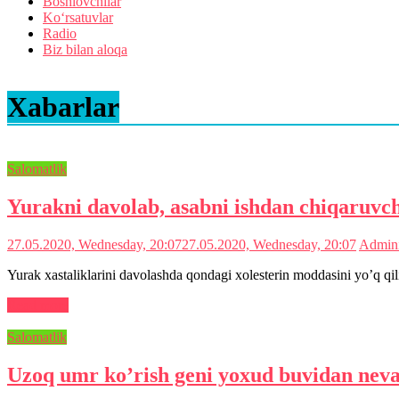
Boshlovchilar
Ko‘rsatuvlar
Radio
Biz bilan aloqa
Xabarlar
Salomatlik
Yurakni davolab, asabni ishdan chiqaruvch
27.05.2020, Wednesday, 20:07
27.05.2020, Wednesday, 20:07
Admini
Yurak xastaliklarini davolashda qondagi xolesterin moddasini yo’q qil
Read more
Salomatlik
Uzoq umr ko’rish geni yoxud buvidan nevar