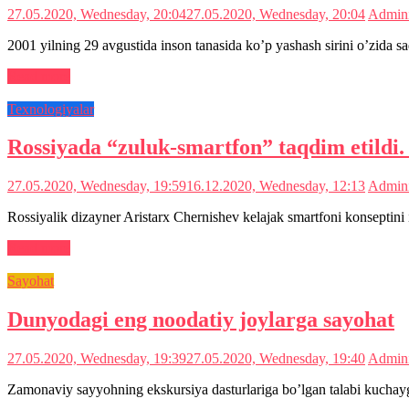
27.05.2020, Wednesday, 20:04
27.05.2020, Wednesday, 20:04
Admini
2001 yilning 29 avgustida inson tanasida ko’p yashash sirini o’zida s
Read more
Texnologiyalar
Rossiyada “zuluk-smartfon” taqdim etildi.
27.05.2020, Wednesday, 19:59
16.12.2020, Wednesday, 12:13
Admini
Rossiyalik dizayner Aristarx Chernishev kelajak smartfoni konseptini
Read more
Sayohat
Dunyodagi eng noodatiy joylarga sayohat
27.05.2020, Wednesday, 19:39
27.05.2020, Wednesday, 19:40
Admini
Zamonaviy sayyohning ekskursiya dasturlariga bo’lgan talabi kuchayga