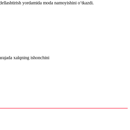
dellashtirish yordamida moda namoyishini o‘tkazdi.
arajada xalqning ishonchini