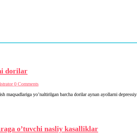
i dorilar
strator
0 Comments
ish maqsadlariga yo’naltirilgan barcha dorilar aynan ayollarni depress
aga o’tuvchi nasliy kasalliklar