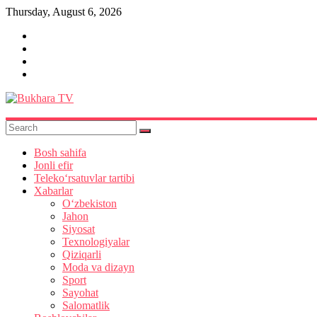
Skip
Thursday, August 6, 2026
to
content
Bukhara
TV
Bosh sahifa
Jonli efir
Teleko‘rsatuvlar tartibi
Xabarlar
O‘zbekiston
Jahon
Siyosat
Texnologiyalar
Qiziqarli
Moda va dizayn
Sport
Sayohat
Salomatlik