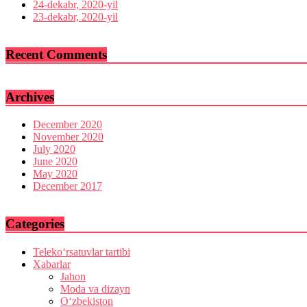
24-dekabr, 2020-yil
23-dekabr, 2020-yil
Recent Comments
Archives
December 2020
November 2020
July 2020
June 2020
May 2020
December 2017
Categories
Teleko‘rsatuvlar tartibi
Xabarlar
Jahon
Moda va dizayn
O‘zbekiston