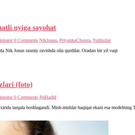
tli uyiga sayohat
strator
0 Comments
NikJonas
,
PriyankaChopra
,
Yulduzlar
a Nik Jonas rasmiy ravishda oila qurdilar. Oradan bir yil vaqt
lari (foto)
strator
0 Comments
JijiHadid
oxirida tarqala boshlagandi. Mish-mishlar haqiqat ekani esa modelnin