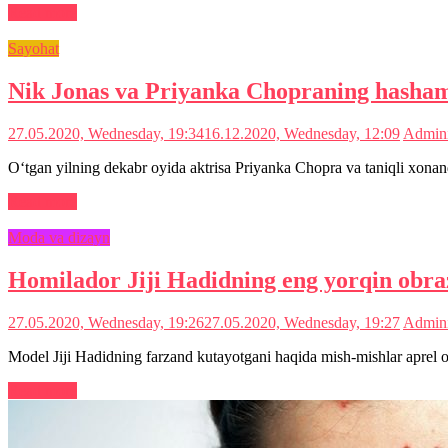
Read more
Sayohat
Nik Jonas va Priyanka Chopraning hashama
27.05.2020, Wednesday, 19:34
16.12.2020, Wednesday, 12:09
Admini
O‘tgan yilning dekabr oyida aktrisa Priyanka Chopra va taniqli xonand
Read more
Moda va dizayn
Homilador Jiji Hadidning eng yorqin obraz
27.05.2020, Wednesday, 19:26
27.05.2020, Wednesday, 19:27
Admini
Model Jiji Hadidning farzand kutayotgani haqida mish-mishlar aprel 
Read more