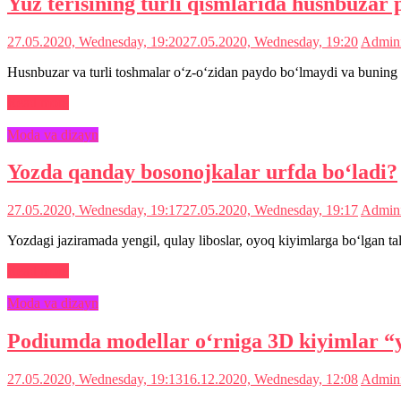
Yuz terisining turli qismlarida husnbuzar 
27.05.2020, Wednesday, 19:20
27.05.2020, Wednesday, 19:20
Admini
Husnbuzar va turli toshmalar o‘z-o‘zidan paydo bo‘lmaydi va buning o
Read more
Moda va dizayn
Yozda qanday bosonojkalar urfda bo‘ladi?
27.05.2020, Wednesday, 19:17
27.05.2020, Wednesday, 19:17
Admini
Yozdagi jaziramada yengil, qulay liboslar, oyoq kiyimlarga bo‘lgan t
Read more
Moda va dizayn
Podiumda modellar o‘rniga 3D kiyimlar “
27.05.2020, Wednesday, 19:13
16.12.2020, Wednesday, 12:08
Admini