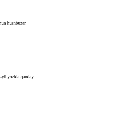
uchun husnbuzar
9-yil yozida qanday