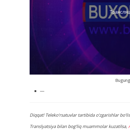
Bugungi
—
Diqqat! Teleko‘rsatuvlar tartibida o‘zgarishlar bo‘
Translyatsiya bilan bog‘liq muammolar kuzatilsa,