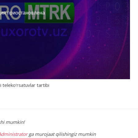
 teleko‘rsatuvlar tartibi
lishi mumkin!
Administrator
ga murojaat qilishingiz mumkin