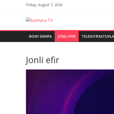
Skip
Friday, August 7, 2026
to
content
Bukhara
TV
BOSH SAHIFA
JONLI EFIR
TELEKO‘RSATUVLA
Jonli efir