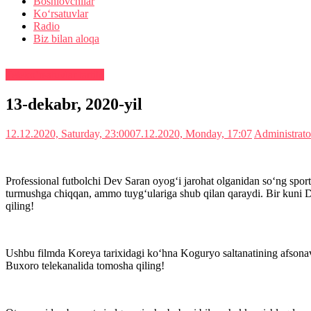
Boshlovchilar
Ko‘rsatuvlar
Radio
Biz bilan aloqa
Teleko‘rsatuvlar tartibi
13-dekabr, 2020-yil
12.12.2020, Saturday, 23:00
07.12.2020, Monday, 17:07
Administrat
Professional futbolchi Dev Saran oyog‘i jarohat olganidan so‘ng sport
turmushga chiqqan, ammo tuyg‘ulariga shub qilan qaraydi. Bir kuni
qiling!
Ushbu filmda Koreya tarixidagi ko‘hna Koguryo saltanatining afsonav
Buxoro telekanalida tomosha qiling!