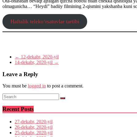
Ota-onasidan bevaqt ajralgan qizcha bobosi bilan chekka qishloqda yash
olmagunicha… “Heydi” badiiy filmining 2-qismini yakshanba kuni so
Haftalik teleko‘rsatuvlar tartibi
←
12-dekabr, 2020-yil
14-dekabr, 2020-yil
→
Leave a Reply
You must be
logged in
to post a comment.
Recent Posts
27-dekabr, 2020-yil
26-dekabr, 2020-yil
25-dekabr, 2020-yil