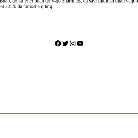
ab, doʻsti Piter bilan qoʻy-qoʻzilarni togʻda sayr qildirish bilan vaqt 
at 22:20 da tomosha qiling!
Facebook
Twitter
Instagram
YouTube