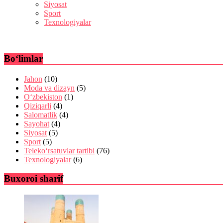
Siyosat
Sport
Texnologiyalar
Bo‘limlar
Jahon
(10)
Moda va dizayn
(5)
O‘zbekiston
(1)
Qiziqarli
(4)
Salomatlik
(4)
Sayohat
(4)
Siyosat
(5)
Sport
(5)
Teleko‘rsatuvlar tartibi
(76)
Texnologiyalar
(6)
Buxoroi sharif