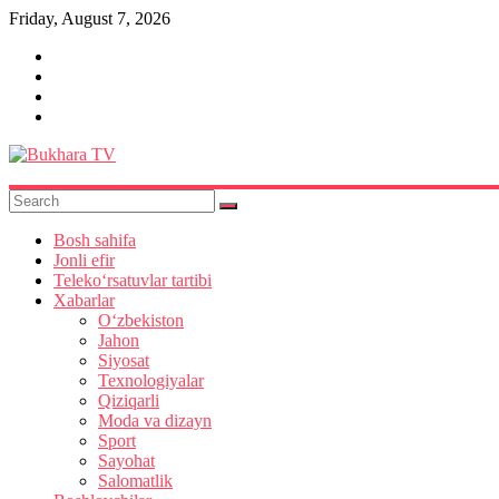
Skip
Friday, August 7, 2026
to
content
Bukhara
TV
Bosh sahifa
Jonli efir
Teleko‘rsatuvlar tartibi
Xabarlar
O‘zbekiston
Jahon
Siyosat
Texnologiyalar
Qiziqarli
Moda va dizayn
Sport
Sayohat
Salomatlik