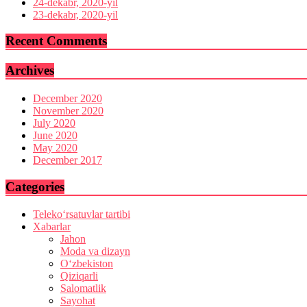
24-dekabr, 2020-yil
23-dekabr, 2020-yil
Recent Comments
Archives
December 2020
November 2020
July 2020
June 2020
May 2020
December 2017
Categories
Teleko‘rsatuvlar tartibi
Xabarlar
Jahon
Moda va dizayn
O‘zbekiston
Qiziqarli
Salomatlik
Sayohat