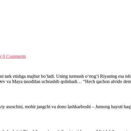
or
0 Comments
ni tark etishga majbur bo‘ladi. Uning turmush o‘rtog‘i Riyaning esa is
 Dev va Maya tasodifan uchrashib qolishadi… “Hech qachon alvido dem
iy asoschisi, mohir jangchi va dono lashkarboshi – Jumong hayoti haq