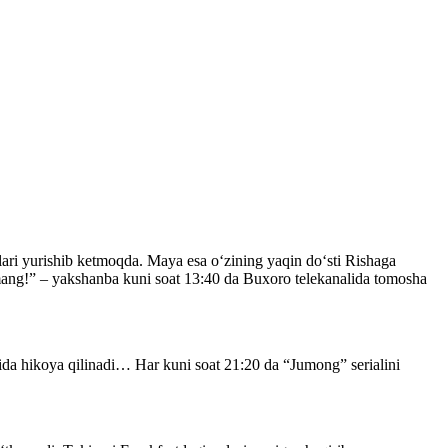
hlari yurishib ketmoqda. Maya esa o‘zining yaqin do‘sti Rishaga
ang!” – yakshanba kuni soat 13:40 da Buxoro telekanalida tomosha
ida hikoya qilinadi… Har kuni soat 21:20 da “Jumong” serialini