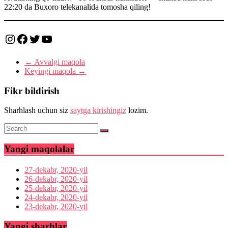
22:20 da Buxoro telekanalida tomosha qiling!
Instagram
Facebook
Twitter
YouTube
←
Avvalgi maqola
Keyingi maqola
→
Fikr bildirish
Sharhlash uchun siz
saytga kirishingiz
lozim.
Yangi maqolalar
27-dekabr, 2020-yil
26-dekabr, 2020-yil
25-dekabr, 2020-yil
24-dekabr, 2020-yil
23-dekabr, 2020-yil
Yangi sharhlar