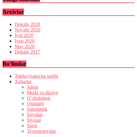
Arxivlar
Dekabr 2020
Noyabr 2020
Iyul 2020
Iyun 2020
May 2020
Dekabr 2017
Bo’limlar
Teleko‘rsatuvlar tartibi
Xabarlar
Jahon
Moda va dizayn
O‘zbekiston
Qiziqarli
Salomatlik
Sayohat
Siyosat
Sport
Texnologiyalar