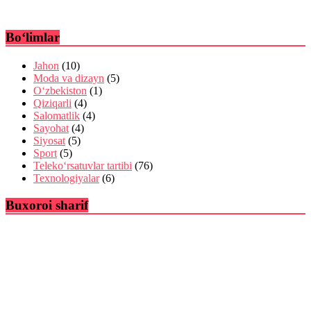
Bo‘limlar
Jahon
(10)
Moda va dizayn
(5)
O‘zbekiston
(1)
Qiziqarli
(4)
Salomatlik
(4)
Sayohat
(4)
Siyosat
(5)
Sport
(5)
Teleko‘rsatuvlar tartibi
(76)
Texnologiyalar
(6)
Buxoroi sharif