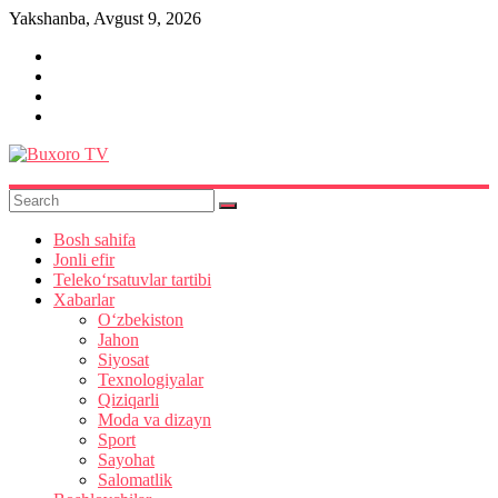
Skip
Yakshanba, Avgust 9, 2026
to
content
Buxoro
TV
Bosh sahifa
Jonli efir
Teleko‘rsatuvlar tartibi
Xabarlar
O‘zbekiston
Jahon
Siyosat
Texnologiyalar
Qiziqarli
Moda va dizayn
Sport
Sayohat
Salomatlik