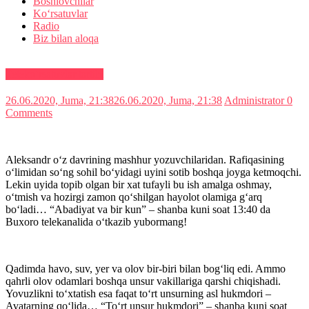
Boshlovchilar
Ko‘rsatuvlar
Radio
Biz bilan aloqa
Teleko‘rsatuvlar tartibi
26.06.2020, Juma, 21:38
26.06.2020, Juma, 21:38
Administrator
0
Comments
Aleksandr oʻz davrining mashhur yozuvchilaridan. Rafiqasining
oʻlimidan soʻng sohil boʻyidagi uyini sotib boshqa joyga ketmoqchi.
Lekin uyida topib olgan bir xat tufayli bu ish amalga oshmay,
oʻtmish va hozirgi zamon qoʻshilgan hayolot olamiga gʻarq
boʻladi… “Abadiyat va bir kun” – shanba kuni soat 13:40 da
Buxoro telekanalida oʻtkazib yubormang!
Qadimda havo, suv, yer va olov bir-biri bilan bog‘liq edi. Ammo
qahrli olov odamlari boshqa unsur vakillariga qarshi chiqishadi.
Yovuzlikni to‘xtatish esa faqat to‘rt unsurning asl hukmdori –
Avatarning qo‘lida… “To‘rt unsur hukmdori” – shanba kuni soat