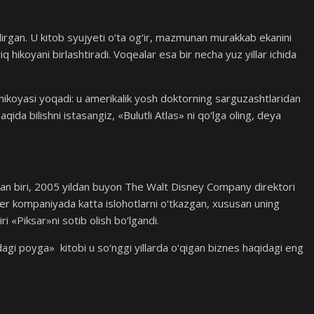
ildirgan. U kitob syujyeti o‘ta og‘ir, mazmunan murakkab ekanini
liq hikoyani birlashtiradi. Voqealar esa bir necha yuz yillar ichida
i hikoyasi yoqadi: u amerikalik yosh doktorning sarguzashtlaridan
ida bilishni istasangiz, «Bulutli Atlas» ni qo‘lga oling, deya
an biri, 2005 yildan buyon The Walt Disney Company direktori
ger kompaniyada katta islohotlarni o‘tkazgan, xususan uning
i «Piksar»ni sotib olish bo‘lgandi.
dagi poyga» kitobi u so‘nggi yillarda o‘qigan biznes haqidagi eng