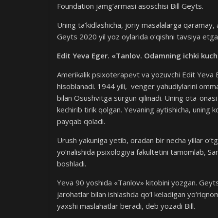
Foundation jamg‘armasi asoschisi Bill Geyts.
Uning ta’kidlashicha, joriy masalalarga qaramay
Geyts 2020 yil yoz oylarida o‘qishni tavsiya etgan k
Edit Yeva Eger. «Tanlov. Odamning ichki kuchi
Amerikalik psixoterapevt va yozuvchi Edit Yeva E
hisoblanadi. 1944 yili, venger yahudiylarini ommav
bilan Osushvitga surgun qilinadi. Uning ota-onasi 
kechirib tirik qolgan. Yevaning aytishicha, uning 
payqab qoladi.
Urush yakuniga yetib, oradan bir necha yillar o‘t
yo‘nalishida psixologiya fakultetini tamomlab, Sa
boshladi.
Yeva 90 yoshida «Tanlov» kitobini yozgan. Geyts
jarohatlar bilan ishlashda qo‘l keladigan yo‘riqnoma
yaxshi maslahatlar beradi, deb yozadi Bill.