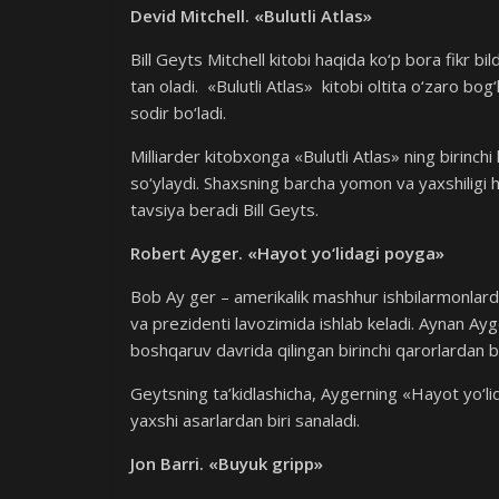
Devid Mitchell. «Bulutli Atlas»
Bill Geyts Mitchell kitobi haqida ko‘p bora fikr b
tan oladi. «Bulutli Atlas» kitobi oltita o‘zaro bog‘
sodir bo‘ladi.
Milliarder kitobxonga «Bulutli Atlas» ning birinch
so‘ylaydi. Shaxsning barcha yomon va yaxshiligi haq
tavsiya beradi Bill Geyts.
Robert Ayger. «Hayot yo‘lidagi poyga»
Bob Ay ger – amerikalik mashhur ishbilarmonlard
va prezidenti lavozimida ishlab keladi. Aynan Ay
boshqaruv davrida qilingan birinchi qarorlardan bir
Geytsning ta’kidlashicha, Aygerning «Hayot yo‘li
yaxshi asarlardan biri sanaladi.
Jon Barri. «Buyuk gripp»