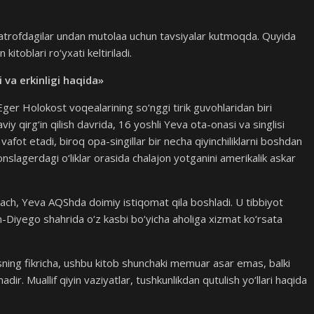
, atrofdagilar undan mutolaa uchun tavsiyalar kutmoqda. Quyida
itoblari ro‘yxati keltiriladi.
 va erkinligi haqida»
ger Holokost voqealarining so‘nggi tirik guvohlaridan biri
iy qirg‘in qilish davrida, 16 yoshli Yeva ota-onasi va singlisi
vafot etadi, biroq opa-singillar bir necha qiyinchiliklarni boshdan
konslagerdagi o‘liklar orasida chalajon yotganini amerikalik askar
gach, Yeva AQShda doimiy istiqomat qila boshladi. U tibbiyot
n-Diyego shahrida o‘z kasbi bo‘yicha aholiga xizmat ko‘rsata
ning fikricha, ushbu kitob shunchaki memuar asar emas, balki
dir. Muallif qiyin vaziyatlar, tushkunlikdan qutulish yo‘llari haqida