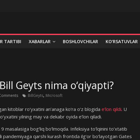
R TARTIBI
XABARLAR
BOSHLOVCHILAR
KO‘RSATUVLAR
Bill Geyts nima o‘qiyapti?
,
Comments
BillGeyts
Microsoft
rgan kitoblar ro‘yxatini an’anaga ko‘ra o‘z blogida
e’lon qildi
. U
o‘yxatini yilning may va dekabr oyida e’lon qiladi.
masalasiga bog‘liq bo‘lmoqda. Infeksiya to‘lqinini to‘xtatib
 pandemiyaga qarshi kurash frontida ilg‘or bo‘layotgan Gates