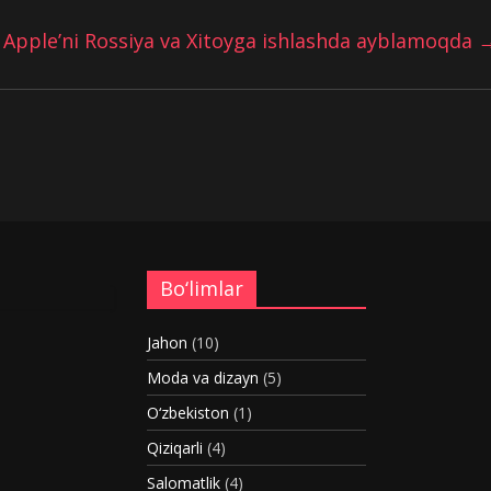
Apple’ni Rossiya va Xitoyga ishlashda ayblamoqda
Bo‘limlar
Jahon
(10)
Moda va dizayn
(5)
O‘zbekiston
(1)
Qiziqarli
(4)
Salomatlik
(4)