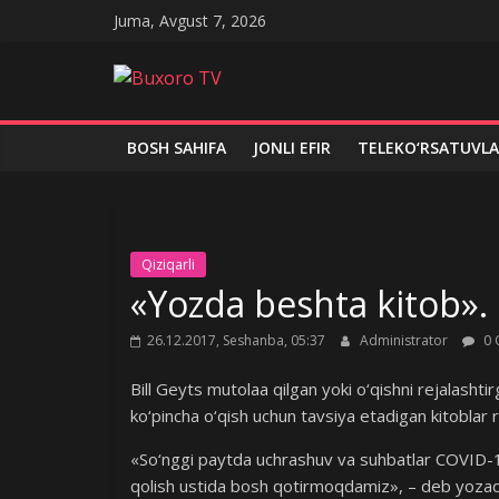
Skip
Juma, Avgust 7, 2026
to
content
Buxoro
TV
BOSH SAHIFA
JONLI EFIR
TELEKO‘RSATUVLA
Qiziqarli
«Yozda beshta kitob». 
26.12.2017, Seshanba, 05:37
Administrator
0 
Bill Geyts mutolaa qilgan yoki o‘qishni rejalashti
ko‘pincha o‘qish uchun tavsiya etadigan kitoblar r
«So‘nggi paytda uchrashuv va suhbatlar COVID-19 
qolish ustida bosh qotirmoqdamiz», – deb yozadi