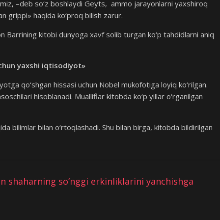
iz, –deb so‘z boshlaydi Geyts, ammo jarayonlarni yaxshiroq
n grippi» haqida ko‘proq bilish zarur.
n Barrining kitobi dunyoga xavf solib turgan ko‘p tahdidlarni aniq
chun yaxshi iqtisodiyot»
iyotga qo‘shgan hissasi uchun Nobel mukofotiga loyiq ko‘rilgan.
oschilari hisoblanadi. Mualliflar kitobda ko‘p yillar o‘rganilgan
da bilimlar bilan o‘rtoqlashadi. Shu bilan birga, kitobda bildirilgan
 shaharning so‘nggi erkinliklarini yanchishga