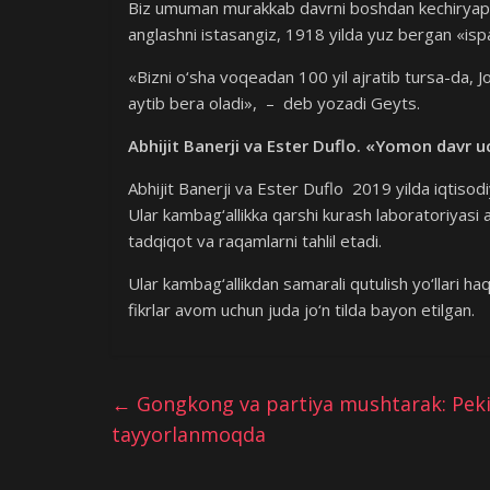
Biz umuman murakkab davrni boshdan kechiryapm
anglashni istasangiz, 1918 yilda yuz bergan «ispa
«Bizni o‘sha voqeadan 100 yil ajratib tursa-da, Jo
aytib bera oladi», – deb yozadi Geyts.
Abhijit Banerji va Ester Duflo. «Yomon davr u
Abhijit Banerji va Ester Duflo 2019 yilda iqtisod
Ular kambag‘allikka qarshi kurash laboratoriyasi as
tadqiqot va raqamlarni tahlil etadi.
Ular kambag‘allikdan samarali qutulish yo‘llari haqi
fikrlar avom uchun juda jo‘n tilda bayon etilgan.
←
Gongkong va partiya mushtarak: Pekin
tayyorlanmoqda