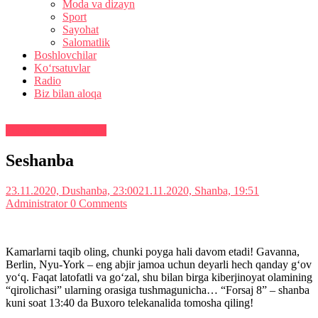
Moda va dizayn
Sport
Sayohat
Salomatlik
Boshlovchilar
Ko‘rsatuvlar
Radio
Biz bilan aloqa
Teleko‘rsatuvlar tartibi
Seshanba
23.11.2020, Dushanba, 23:00
21.11.2020, Shanba, 19:51
Administrator
0 Comments
Kamarlarni taqib oling, chunki poyga hali davom etadi! Gavanna,
Berlin, Nyu-York – eng abjir jamoa uchun deyarli hech qanday g‘ov
yo‘q. Faqat latofatli va go‘zal, shu bilan birga kiberjinoyat olamining
“qirolichasi” ularning orasiga tushmagunicha… “Forsaj 8” – shanba
kuni soat 13:40 da Buxoro telekanalida tomosha qiling!