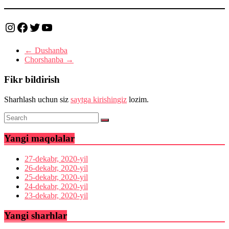
Instagram
Facebook
Twitter
YouTube
←
Dushanba
Chorshanba
→
Fikr bildirish
Sharhlash uchun siz
saytga kirishingiz
lozim.
Yangi maqolalar
27-dekabr, 2020-yil
26-dekabr, 2020-yil
25-dekabr, 2020-yil
24-dekabr, 2020-yil
23-dekabr, 2020-yil
Yangi sharhlar