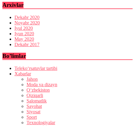
Arxivlar
Dekabr 2020
Noyabr 2020
Iyul 2020
Iyun 2020
May 2020
Dekabr 2017
Bo’limlar
Teleko‘rsatuvlar tartibi
Xabarlar
Jahon
Moda va dizayn
O‘zbekiston
Qiziqarli
Salomatlik
Sayohat
Siyosat
Sport
Texnologiyalar