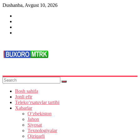
Skip
Dushanba, Avgust 10, 2026
to
content
Buxoro
TV
Bosh sahifa
Jonli efir
Teleko‘rsatuvlar tartibi
Xabarlar
O‘zbekiston
Jahon
Siyosat
Texnologiyalar
Qiziqarli