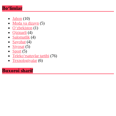
Bo‘limlar
Jahon
(10)
Moda va dizayn
(5)
O‘zbekiston
(1)
Qiziqarli
(4)
Salomatlik
(4)
Sayohat
(4)
Siyosat
(5)
Sport
(5)
Teleko‘rsatuvlar tartibi
(76)
Texnologiyalar
(6)
Buxoroi sharif