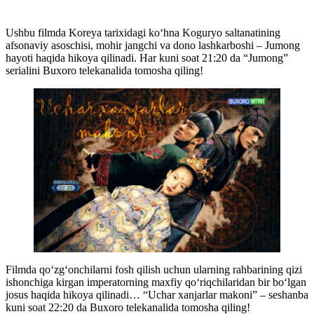
Ushbu filmda Koreya tarixidagi ko‘hna Koguryo saltanatining
afsonaviy asoschisi, mohir jangchi va dono lashkarboshi – Jumong
hayoti haqida hikoya qilinadi. Har kuni soat 21:20 da “Jumong”
serialini Buxoro telekanalida tomosha qiling!
Filmda qo‘zg‘onchilarni fosh qilish uchun ularning rahbarining qizi
ishonchiga kirgan imperatorning maxfiy qo‘riqchilaridan bir bo‘lgan
josus haqida hikoya qilinadi… “Uchar xanjarlar makoni” – seshanba
kuni soat 22:20 da Buxoro telekanalida tomosha qiling!