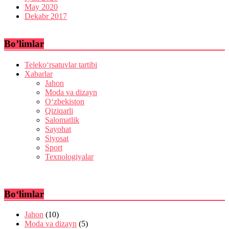
May 2020
Dekabr 2017
Bo’limlar
Teleko‘rsatuvlar tartibi
Xabarlar
Jahon
Moda va dizayn
O‘zbekiston
Qiziqarli
Salomatlik
Sayohat
Siyosat
Sport
Texnologiyalar
Bo‘limlar
Jahon
(10)
Moda va dizayn
(5)