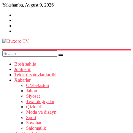
Skip
Yakshanba, Avgust 9, 2026
to
content
Buxoro
TV
Bosh sahifa
Jonli efir
Teleko‘rsatuvlar tartibi
Xabarlar
O‘zbekiston
Jahon
Siyosat
Texnologiyalar
Qiziqarli
Moda va dizayn
Sport
Sayohat
Salomatlik