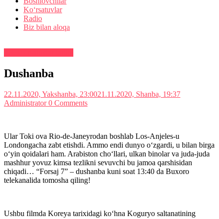
Boshlovchilar
Ko‘rsatuvlar
Radio
Biz bilan aloqa
Teleko‘rsatuvlar tartibi
Dushanba
22.11.2020, Yakshanba, 23:00
21.11.2020, Shanba, 19:37
Administrator
0 Comments
Ular Toki ova Rio-de-Janeyrodan boshlab Los-Anjeles-u
Londongacha zabt etishdi. Ammo endi dunyo o‘zgardi, u bilan birga
o‘yin qoidalari ham. Arabiston cho‘llari, ulkan binolar va juda-juda
mashhur yovuz kimsa tezlikni sevuvchi bu jamoa qarshisidan
chiqadi… “Forsaj 7” – dushanba kuni soat 13:40 da Buxoro
telekanalida tomosha qiling!
Ushbu filmda Koreya tarixidagi ko‘hna Koguryo saltanatining