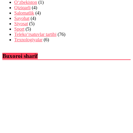
O‘zbekiston
(1)
Qiziqarli
(4)
Salomatlik
(4)
Sayohat
(4)
Siyosat
(5)
Sport
(5)
Teleko‘rsatuvlar tartibi
(76)
Texnologiyalar
(6)
Buxoroi sharif