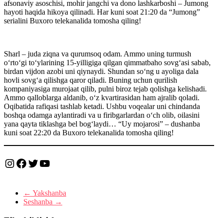
afsonaviy asoschisi, mohir jangchi va dono lashkarboshi – Jumong
hayoti haqida hikoya qilinadi. Har kuni soat 21:20 da “Jumong”
serialini Buxoro telekanalida tomosha qiling!
Sharl – juda ziqna va qurumsoq odam. Ammo uning turmush
o‘rto‘gi to‘ylarining 15-yilligiga qilgan qimmatbaho sovg‘asi sabab,
birdan vijdon azobi uni qiynaydi. Shundan so‘ng u ayoliga dala
hovli sovg‘a qilishga qaror qiladi. Buning uchun qurilish
kompaniyasiga murojaat qilib, pulni biroz tejab qolishga kelishadi.
Ammo qalloblarga aldanib, o‘z kvartirasidan ham ajralib qoladi.
Oqibatida rafiqasi tashlab ketadi. Ushbu voqealar uni chindanda
boshqa odamga aylantiradi va u firibgarlardan o‘ch olib, oilasini
yana qayta tiklashga bel bog‘laydi… “Uy mojarosi” – dushanba
kuni soat 22:20 da Buxoro telekanalida tomosha qiling!
Instagram
Facebook
Twitter
YouTube
←
Yakshanba
Seshanba
→