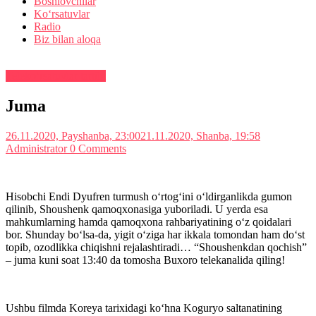
Boshlovchilar
Ko‘rsatuvlar
Radio
Biz bilan aloqa
Teleko‘rsatuvlar tartibi
Juma
26.11.2020, Payshanba, 23:00
21.11.2020, Shanba, 19:58
Administrator
0 Comments
Hisobchi Endi Dyufren turmush o‘rtog‘ini o‘ldirganlikda gumon
qilinib, Shoushenk qamoqxonasiga yuboriladi. U yerda esa
mahkumlarning hamda qamoqxona rahbariyatining o‘z qoidalari
bor. Shunday bo‘lsa-da, yigit o‘ziga har ikkala tomondan ham do‘st
topib, ozodlikka chiqishni rejalashtiradi… “Shoushenkdan qochish”
– juma kuni soat 13:40 da tomosha Buxoro telekanalida qiling!
Ushbu filmda Koreya tarixidagi ko‘hna Koguryo saltanatining