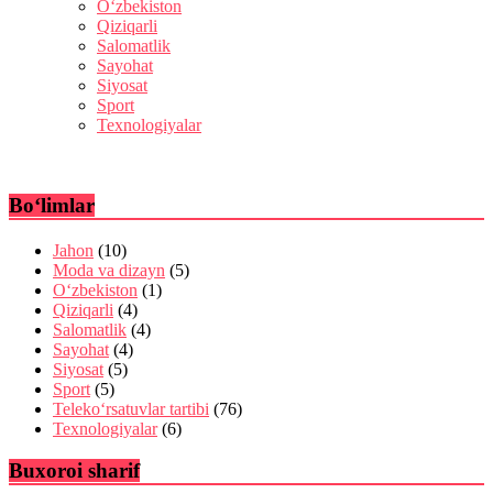
O‘zbekiston
Qiziqarli
Salomatlik
Sayohat
Siyosat
Sport
Texnologiyalar
Bo‘limlar
Jahon
(10)
Moda va dizayn
(5)
O‘zbekiston
(1)
Qiziqarli
(4)
Salomatlik
(4)
Sayohat
(4)
Siyosat
(5)
Sport
(5)
Teleko‘rsatuvlar tartibi
(76)
Texnologiyalar
(6)
Buxoroi sharif