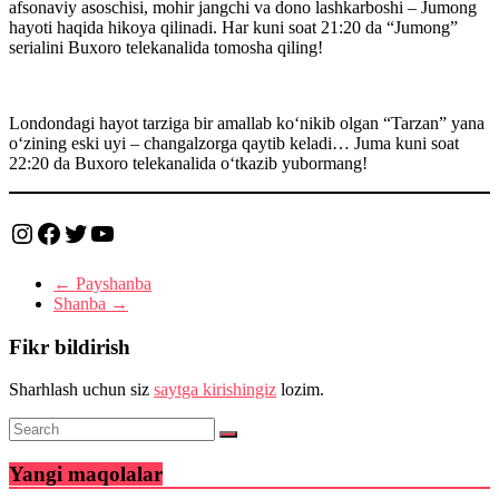
afsonaviy asoschisi, mohir jangchi va dono lashkarboshi – Jumong
hayoti haqida hikoya qilinadi. Har kuni soat 21:20 da “Jumong”
serialini Buxoro telekanalida tomosha qiling!
Londondagi hayot tarziga bir amallab ko‘nikib olgan “Tarzan” yana
o‘zining eski uyi – changalzorga qaytib keladi… Juma kuni soat
22:20 da Buxoro telekanalida o‘tkazib yubormang!
Instagram
Facebook
Twitter
YouTube
←
Payshanba
Shanba
→
Fikr bildirish
Sharhlash uchun siz
saytga kirishingiz
lozim.
Yangi maqolalar