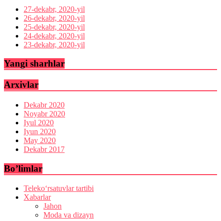
27-dekabr, 2020-yil
26-dekabr, 2020-yil
25-dekabr, 2020-yil
24-dekabr, 2020-yil
23-dekabr, 2020-yil
Yangi sharhlar
Arxivlar
Dekabr 2020
Noyabr 2020
Iyul 2020
Iyun 2020
May 2020
Dekabr 2017
Bo’limlar
Teleko‘rsatuvlar tartibi
Xabarlar
Jahon
Moda va dizayn