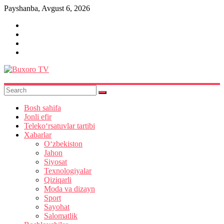
Skip
Payshanba, Avgust 6, 2026
to
content
Buxoro
TV
Bosh sahifa
Jonli efir
Teleko‘rsatuvlar tartibi
Xabarlar
O‘zbekiston
Jahon
Siyosat
Texnologiyalar
Qiziqarli
Moda va dizayn
Sport
Sayohat
Salomatlik