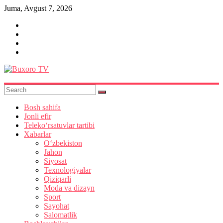
Skip
Juma, Avgust 7, 2026
to
content
Buxoro
TV
Bosh sahifa
Jonli efir
Teleko‘rsatuvlar tartibi
Xabarlar
O‘zbekiston
Jahon
Siyosat
Texnologiyalar
Qiziqarli
Moda va dizayn
Sport
Sayohat
Salomatlik