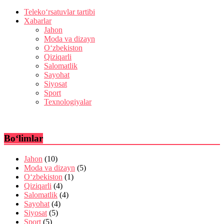
Teleko‘rsatuvlar tartibi
Xabarlar
Jahon
Moda va dizayn
O‘zbekiston
Qiziqarli
Salomatlik
Sayohat
Siyosat
Sport
Texnologiyalar
Bo‘limlar
Jahon
(10)
Moda va dizayn
(5)
O‘zbekiston
(1)
Qiziqarli
(4)
Salomatlik
(4)
Sayohat
(4)
Siyosat
(5)
Sport
(5)