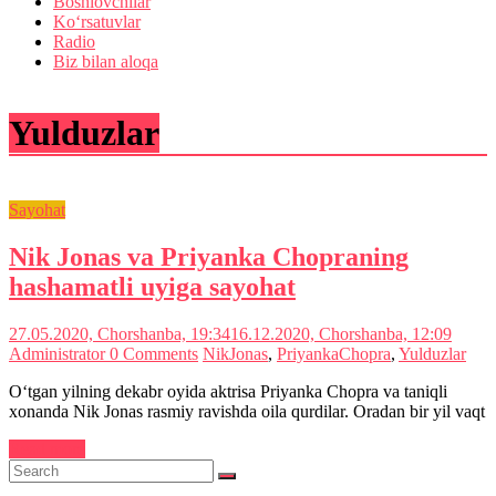
Boshlovchilar
Ko‘rsatuvlar
Radio
Biz bilan aloqa
Yulduzlar
Sayohat
Nik Jonas va Priyanka Chopraning
hashamatli uyiga sayohat
27.05.2020, Chorshanba, 19:34
16.12.2020, Chorshanba, 12:09
Administrator
0 Comments
NikJonas
,
PriyankaChopra
,
Yulduzlar
O‘tgan yilning dekabr oyida aktrisa Priyanka Chopra va taniqli
xonanda Nik Jonas rasmiy ravishda oila qurdilar. Oradan bir yil vaqt
Read more