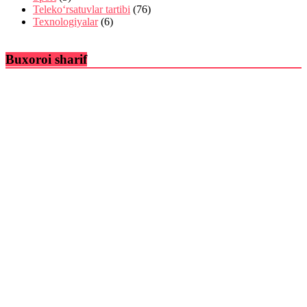
Teleko‘rsatuvlar tartibi
(76)
Texnologiyalar
(6)
Buxoroi sharif