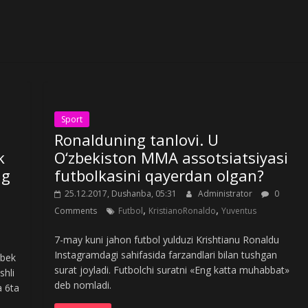
Sport
Ronalduning tanlovi. U
k
O‘zbekiston MMA assotsiatsiyasi
ng
futbolkasini qayerdan olgan?
25.12.2017, Dushanba, 05:31
Administrator
0
,
,
Comments
Futbol
KristianoRonaldo
Yuventus
7-may kuni jahon futbol yulduzi Krishtianu Ronaldu
Instagramdagi sahifasida farzandlari bilan tushgan
rbek
surat joyladi. Futbolchi suratni «Eng katta muhabbat»
shli
deb nomladi.
a 6ta