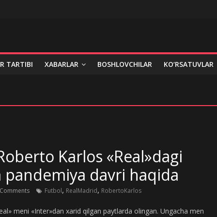
R TARTIBI
XABARLAR
BOSHLOVCHILAR
KO‘RSATUVLAR
Roberto Karlos «Real»dagi
va pandemiya davri haqida
,
,
 Comments
Futbol
RealMadrid
RobertoKarlos
eal» meni «Inter»dan xarid qilgan paytlarda olingan. Ungacha men