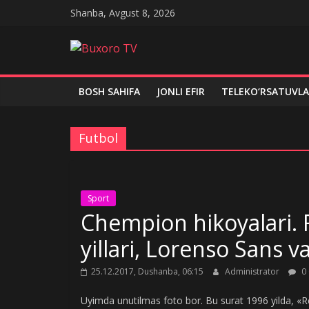
Skip
Shanba, Avgust 8, 2026
to
content
Buxoro
TV
BOSH SAHIFA
JONLI EFIR
TELEKO‘RSATUVLA
Futbol
Sport
Chempion hikoyalari. 
yillari, Lorenso Sans 
25.12.2017, Dushanba, 06:15
Administrator
0
Uyimda unutilmas foto bor. Bu surat 1996 yilda, «R