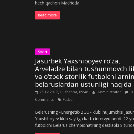
hech qachon Madridda
Read more
Sport
Jasurbek Yaxshiboyev ro‘za,
Arveladze bilan tushunmovchili
va o‘zbekistonlik futbolchilarni
belaruslardan ustunligi haqida
25.12.2017, Dushanba, 05:48
Administrator
0
Comments
Futbol
Belarusning «Energetik-BGU» klubi hujumchisi Jasu
Yaxshiboyev klub saytiga katta intervyu berdi. 22 yo
futbolchi Belarus chempionatining dastlabki 8 turid