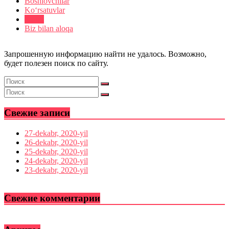
Boshlovchilar
Ko‘rsatuvlar
Radio
Biz bilan aloqa
Запрошенную информацию найти не удалось. Возможно,
будет полезен поиск по сайту.
Свежие записи
27-dekabr, 2020-yil
26-dekabr, 2020-yil
25-dekabr, 2020-yil
24-dekabr, 2020-yil
23-dekabr, 2020-yil
Свежие комментарии