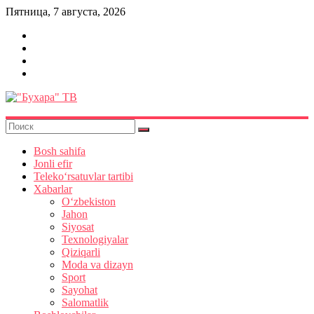
Skip
Пятница, 7 августа, 2026
to
content
"Бухара"
ТВ
Bosh sahifa
Jonli efir
Teleko‘rsatuvlar tartibi
Xabarlar
O‘zbekiston
Jahon
Siyosat
Texnologiyalar
Qiziqarli
Moda va dizayn
Sport
Sayohat
Salomatlik