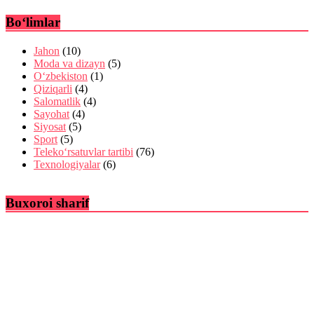
Bo‘limlar
Jahon
(10)
Moda va dizayn
(5)
O‘zbekiston
(1)
Qiziqarli
(4)
Salomatlik
(4)
Sayohat
(4)
Siyosat
(5)
Sport
(5)
Teleko‘rsatuvlar tartibi
(76)
Texnologiyalar
(6)
Buxoroi sharif