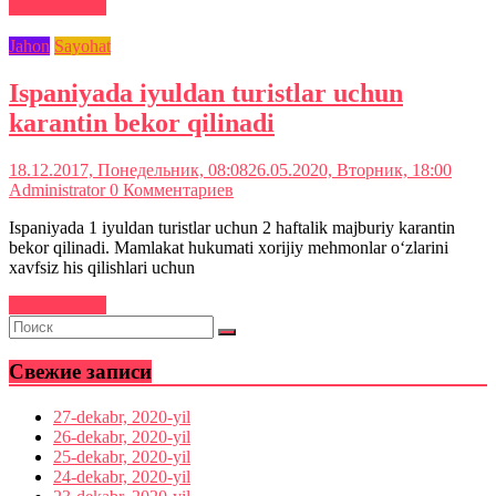
Читать далее
Jahon
Sayohat
Ispaniyada iyuldan turistlar uchun
karantin bekor qilinadi
18.12.2017, Понедельник, 08:08
26.05.2020, Вторник, 18:00
Administrator
0 Комментариев
Ispaniyada 1 iyuldan turistlar uchun 2 haftalik majburiy karantin
bekor qilinadi. Mamlakat hukumati xorijiy mehmonlar o‘zlarini
xavfsiz his qilishlari uchun
Читать далее
Свежие записи
27-dekabr, 2020-yil
26-dekabr, 2020-yil
25-dekabr, 2020-yil
24-dekabr, 2020-yil