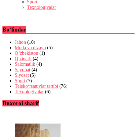
Sport
Texnologiyalar
Bo‘limlar
Jahon
(10)
Moda va dizayn
(5)
O‘zbekiston
(1)
Qiziqarli
(4)
Salomatlik
(4)
Sayohat
(4)
Siyosat
(5)
Sport
(5)
Teleko‘rsatuvlar tartibi
(76)
Texnologiyalar
(6)
Buxoroi sharif