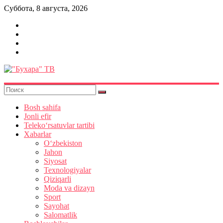
Skip
Суббота, 8 августа, 2026
to
content
"Бухара"
ТВ
Bosh sahifa
Jonli efir
Teleko‘rsatuvlar tartibi
Xabarlar
O‘zbekiston
Jahon
Siyosat
Texnologiyalar
Qiziqarli
Moda va dizayn
Sport
Sayohat
Salomatlik