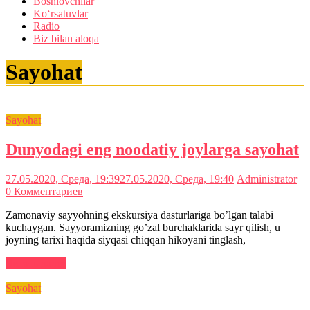
Boshlovchilar
Ko‘rsatuvlar
Radio
Biz bilan aloqa
Sayohat
Sayohat
Dunyodagi eng noodatiy joylarga sayohat
27.05.2020, Среда, 19:39
27.05.2020, Среда, 19:40
Administrator
0 Комментариев
Zamonaviy sayyohning ekskursiya dasturlariga bo’lgan talabi
kuchaygan. Sayyoramizning go’zal burchaklarida sayr qilish, u
joyning tarixi haqida siyqasi chiqqan hikoyani tinglash,
Читать далее
Sayohat