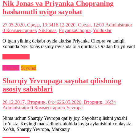
Nik Jonas va Priyanka Chopraning
hashamatli uyiga sayohat
27.05.2020, Среда, 19:34
16.12.2020, Среда, 12:09
Administrator
0 Комментариев
NikJonas
,
PriyankaChopra
,
Yulduzlar
O‘tgan yilning dekabr oyida aktrisa Priyanka Chopra va taniqli
xonanda Nik Jonas rasmiy ravishda oila qurdilar. Oradan bir yil vaqt
Читать далее
Qiziqarli
Sayohat
Sharqiy Yevropaga sayohat qilishning
asosiy sabablari
26.12.2017, Вторник, 04:46
26.05.2020, Вторник, 16:34
Administrator
0 Комментариев
Yevropa
Nima uchun Sharqiy Yevropa qat’iy joy. Sayohat qilishni yaxshi
ko’rasiz. Keyingi maqsadingiz alohida joyga aylanishini xohlaysiz.
Xo’sh, Sharqiy Yevropa, Markaziy