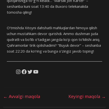
qutqarishiga toʻgʻri keladi… “Marslik Jon Karter” –
seshanba kuni soat 13:40 da Buxoro telekanalida
tomosha qiling!
O‘tmishda Xitoyni dahshatli mahluqlardan himoya qilish
uchun mustahkam devor qurishdi. Ammo dushman juda
qudratli va bo‘lib o‘tadigan jangda ko‘p qon to‘kilishi aniq.
Qahramonlar tirik qolishadimi? “Buyuk devor” – seshanba
soat 22:20 da ko‘ring va bunga o‘zingiz javob toping!
Instagram
Facebook
Twitter
YouTube
←
Avvalgi maqola
Keyingi maqola
→