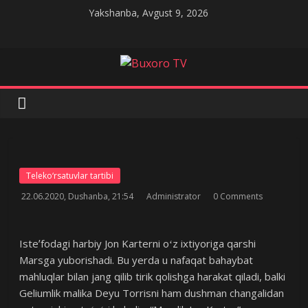
Skip
Yakshanba, Avgust 9, 2026
to
content
Buxoro
TV
Teleko‘rsatuvlar tartibi
22.06.2020, Dushanba, 21:54
Administrator
0 Comments
Isteʼfodagi harbiy Jon Karterni oʻz ixtiyoriga qarshi
Marsga yuborishadi. Bu yerda u nafaqat bahaybat
mahluqlar bilan jang qilib tirik qolishga harakat qiladi, balki
Geliumlik malika Deyu Torrisni ham dushman changalidan