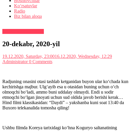
Boshlovchilar
Ko‘rsatuvlar
Radio
Biz bilan aloqa
Teleko‘rsatuvlar tartibi
20-dekabr, 2020-yil
19.12.2020, Saturday, 23:00
16.12.2020, Wednesday, 12:29
Administrator
0 Comments
Radjuning onasini otasi tashlab ketganidan buyon ular ko‘chada kun
kechirishga majbur. Ulg‘ayib esa u otasidan buning uchun o‘ch
olmoqchi bo‘ladi, ammo buni uddalay olmaydi. Endi u sodir
etmoqchi bo‘lgan jinoyati uchun sud oldida javob berishi kerak…
Hind filmi klassikasidan: “Daydi” – yakshanba kuni soat 13:40 da
Buxoro telekanalida tomosha qiling!
Ushbu filmda Koreya tarixidagi ko‘hna Koguryo saltanatining