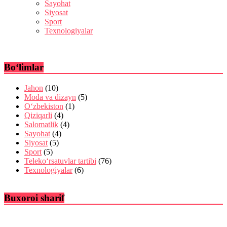
Sayohat
Siyosat
Sport
Texnologiyalar
Bo‘limlar
Jahon
(10)
Moda va dizayn
(5)
O‘zbekiston
(1)
Qiziqarli
(4)
Salomatlik
(4)
Sayohat
(4)
Siyosat
(5)
Sport
(5)
Teleko‘rsatuvlar tartibi
(76)
Texnologiyalar
(6)
Buxoroi sharif