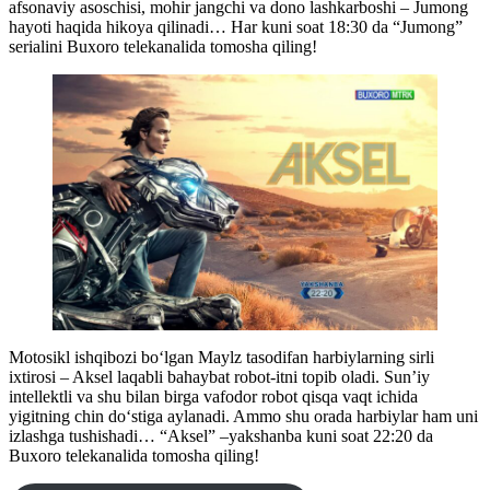
afsonaviy asoschisi, mohir jangchi va dono lashkarboshi – Jumong
hayoti haqida hikoya qilinadi… Har kuni soat 18:30 da “Jumong”
serialini Buxoro telekanalida tomosha qiling!
Motosikl ishqibozi bo‘lgan Maylz tasodifan harbiylarning sirli
ixtirosi – Aksel laqabli bahaybat robot-itni topib oladi. Sun’iy
intellektli va shu bilan birga vafodor robot qisqa vaqt ichida
yigitning chin do‘stiga aylanadi. Ammo shu orada harbiylar ham uni
izlashga tushishadi… “Aksel” –yakshanba kuni soat 22:20 da
Buxoro telekanalida tomosha qiling!