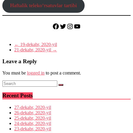
Haftalik teleko‘rsatuvlar tartibi
Facebook
Twitter
Instagram
YouTube
←
19-dekabr, 2020-yil
21-dekabr, 2020-yil
→
Leave a Reply
You must be
logged in
to post a comment.
Recent Posts
27-dekabr, 2020-yil
26-dekabr, 2020-yil
25-dekabr, 2020-yil
24-dekabr, 2020-yil
23-dekabr, 2020-yil