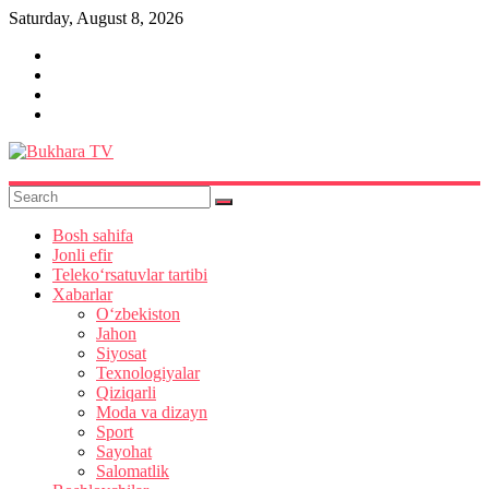
Skip
Saturday, August 8, 2026
to
content
Bukhara
TV
Bosh sahifa
Jonli efir
Teleko‘rsatuvlar tartibi
Xabarlar
O‘zbekiston
Jahon
Siyosat
Texnologiyalar
Qiziqarli
Moda va dizayn
Sport
Sayohat
Salomatlik